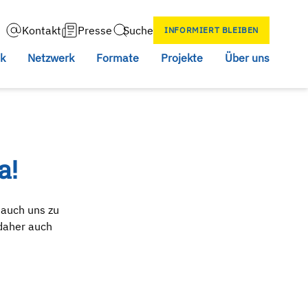
Kontakt
Presse
Suche
INFORMIERT BLEIBEN
Search
ik
Netzwerk
Formate
Projekte
Über uns
a!
 auch uns zu
 daher auch