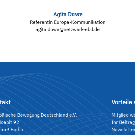
Agita Duwe
Referentin Europa-Kommunikation
agita.duwe@netzwerk-ebd.de
takt
Vorteile 
päische Bewegung Deutschland e.V.
Mitglied w
Moabit 92
Ihr Beitrag
559 Berlin
Newslette