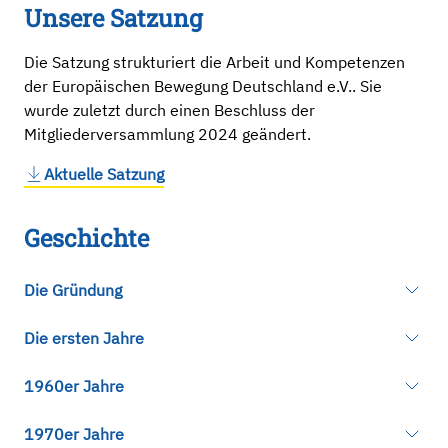
Unsere Satzung
Die Satzung strukturiert die Arbeit und Kompetenzen
der Europäischen Bewegung Deutschland e.V.. Sie
wurde zuletzt durch einen Beschluss der
Mitgliederversammlung 2024 geändert.
Aktuelle Satzung
Geschichte
Die Gründung
Die deutsche Unterorganisation der
internationalen
Die ersten Jahre
Europäischen Bewegung
wurde am 13. Juni 1949
unter dem Namen „Deutscher Rat der
Der Deutsche Rat der Europäischen Bewegung,
1960er Jahre
Europäischen Bewegung“ in Wiesbaden gegründet.
gegründet 1949, bestand aus 246 Mitgliedern
Die Europäische Bewegung war nach dem Zweiten
verschiedener politischer Parteien und
In den 1960er Jahren wurde die europäische
1970er Jahre
Weltkrieg entstanden und hatte sich der Förderung
gesellschaftlicher Bereiche Westdeutschlands.
Integration durch den Erfolg der Römischen