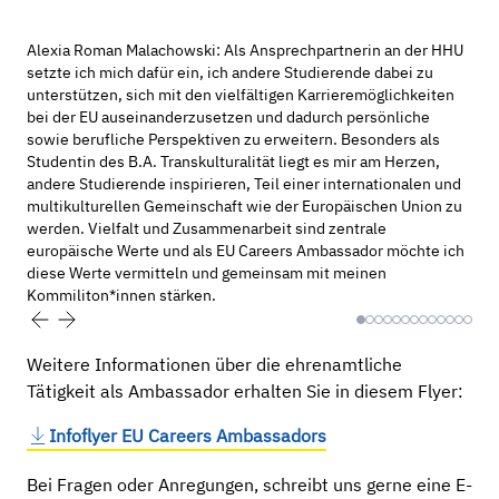
Alexia Roman Malachowski: Als Ansprechpartnerin an
Alexia Roman Malachowski: Als Ansprechpartnerin an der HHU
der HHU setzte ich mich dafür ein, ich andere
setzte ich mich dafür ein, ich andere Studierende dabei zu
Studierende dabei zu unterstützen, sich mit den
unterstützen, sich mit den vielfältigen Karrieremöglichkeiten
bei der EU auseinanderzusetzen und dadurch persönliche
vielfältigen Karrieremöglichkeiten bei der EU
sowie berufliche Perspektiven zu erweitern. Besonders als
auseinanderzusetzen und dadurch persönliche sowie
Studentin des B.A. Transkulturalität liegt es mir am Herzen,
berufliche Perspektiven zu erweitern. Besonders als
andere Studierende inspirieren, Teil einer internationalen und
Studentin des B.A. Transkulturalität liegt es mir am
multikulturellen Gemeinschaft wie der Europäischen Union zu
Herzen, andere Studierende inspirieren, Teil einer
werden. Vielfalt und Zusammenarbeit sind zentrale
europäische Werte und als EU Careers Ambassador möchte ich
internationalen und multikulturellen Gemeinschaft wie
diese Werte vermitteln und gemeinsam mit meinen
der Europäischen Union zu werden. Vielfalt und
Kommiliton*innen stärken.
Zusammenarbeit sind zentrale europäische Werte und
als EU Careers Ambassador möchte ich diese Werte
vermitteln und gemeinsam mit meinen
Weitere Informationen über die ehrenamtliche
Kommiliton*innen stärken.
Tätigkeit als Ambassador erhalten Sie in diesem Flyer:
Infoflyer EU Careers Ambassadors
Bei Fragen oder Anregungen, schreibt uns gerne eine E-