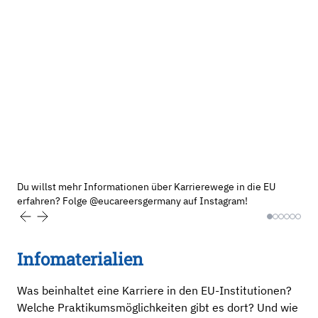
Du willst mehr Informationen über Karrierewege in die
Du willst mehr Informationen über Karrierewege in die EU
EU erfahren? Folge @eucareersgermany auf
erfahren? Folge @eucareersgermany auf Instagram!
Instagram!
Infomaterialien
Was beinhaltet eine Karriere in den EU-Institutionen?
Welche Praktikumsmöglichkeiten gibt es dort? Und wie