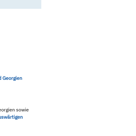
d Georgien
eorgien sowie
uswärtigen