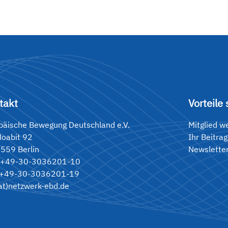
takt
Vorteile 
päische Bewegung Deutschland e.V.
Mitglied w
Moabit 92
Ihr Beitrag
559 Berlin
Newslette
 +49-30-3036201-10
 +49-30-3036201-19
(at)netzwerk-ebd.de