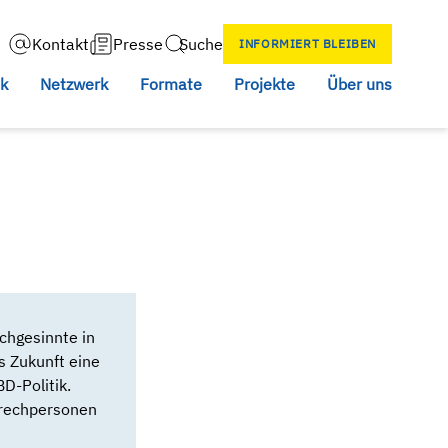
Kontakt
Presse
Suche
INFORMIERT BLEIBEN
Search
ik
Netzwerk
Formate
Projekte
Über uns
chgesinnte in
s Zukunft eine
BD-Politik.
prechpersonen