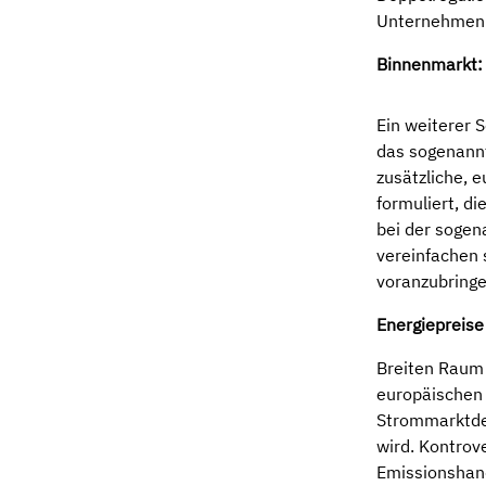
Unternehmen 
Binnenmarkt: 
Ein weiterer 
das sogenann
zusätzliche, 
formuliert, d
bei der sogen
vereinfachen 
voranzubringe
Energiepreise
Breiten Raum 
europäischen 
Strommarktdes
wird. Kontrov
Emissionshand