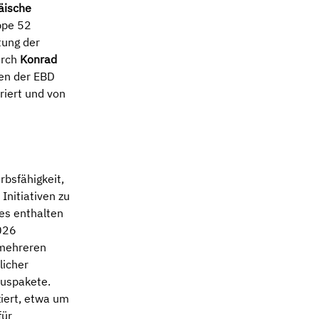
äische
uppe 52
tung der
urch
Konrad
en der EBD
riert und von
bsfähigkeit,
 Initiativen zu
es enthalten
026
 mehreren
licher
buspakete.
ziert, etwa um
für