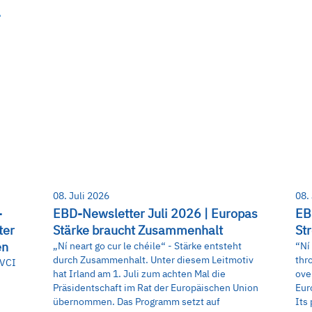
n
08. Juli 2026
08.
-
EBD-Newsletter Juli 2026 | Europas
EB
ter
Stärke braucht Zusammenhalt
St
en
„Ní neart go cur le chéile“ - Stärke entsteht
“Ní
durch Zusammenhalt. Unter diesem Leitmotiv
thr
 VCI
hat Irland am 1. Juli zum achten Mal die
ove
Präsidentschaft im Rat der Europäischen Union
Eur
übernommen. Das Programm setzt auf
Its