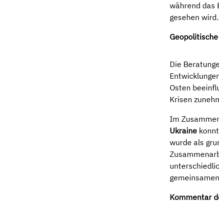
während das E
gesehen wird
Geopolitisch
Die Beratunge
Entwicklungen
Osten beeinfl
Krisen zunehm
Im Zusammenh
Ukraine
konnt
wurde als gru
Zusammenarbei
unterschiedlic
gemeinsamen 
Kommentar de