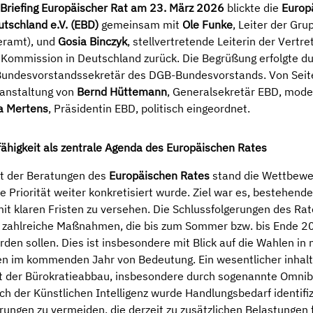
Briefing Europäischer Rat am 23. März 2026
blickte die
Europ
tschland e.V. (EBD)
gemeinsam mit
Ole Funke
, Leiter der Gr
eramt), und
Gosia Binczyk
, stellvertretende Leiterin der Vertre
Kommission in Deutschland zurück. Die Begrüßung erfolgte d
Bundesvorstandssekretär des DGB-Bundesvorstands. Von Seit
ranstaltung von
Bernd Hüttemann
, Generalsekretär EBD, mode
a Mertens
, Präsidentin EBD, politisch eingeordnet.
higkeit als zentrale Agenda des Europäischen Rates
kt der Beratungen des
Europäischen Rates
stand die Wettbewer
le Priorität weiter konkretisiert wurde. Ziel war es, bestehende
it klaren Fristen zu versehen. Die Schlussfolgerungen des Rat
 zahlreiche Maßnahmen, die bis zum Sommer bzw. bis Ende 2
den sollen. Dies ist insbesondere mit Blick auf die Wahlen in
en im kommenden Jahr von Bedeutung. Ein wesentlicher inhalt
st der Bürokratieabbau, insbesondere durch sogenannte Omni
ch der Künstlichen Intelligenz wurde Handlungsbedarf identifi
rungen zu vermeiden, die derzeit zu zusätzlichen Belastungen 