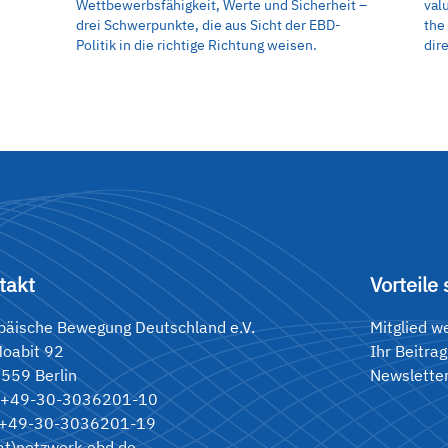
Wettbewerbsfähigkeit, Werte und Sicherheit –
val
drei Schwerpunkte, die aus Sicht der EBD-
the
Politik in die richtige Richtung weisen.
dir
takt
Vorteile 
päische Bewegung Deutschland e.V.
Mitglied w
Moabit 92
Ihr Beitrag
559 Berlin
Newslette
 +49-30-3036201-10
 +49-30-3036201-19
(at)netzwerk-ebd.de