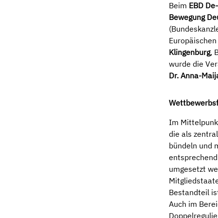
Beim
EBD De-
Bewegung Deu
(Bundeskanzl
Europäischen 
Klingenburg
, 
wurde die Ve
Dr. Anna-Maij
Wettbewerbsfä
Im Mittelpun
die als zentra
bündeln und m
entsprechend
umgesetzt wer
Mitgliedstaat
Bestandteil i
Auch im Berei
Doppelregulie