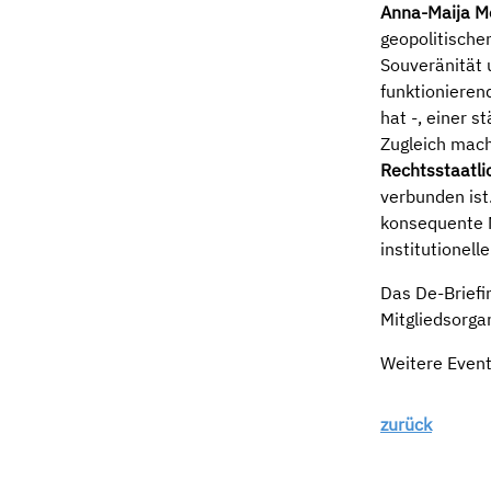
Anna-Maija M
geopolitische
Souveränität 
funktionieren
hat -, einer s
Zugleich mach
Rechtsstaatli
verbunden ist
konsequente N
institutionel
Das De-Briefi
Mitgliedsorga
Weitere Event
zurück