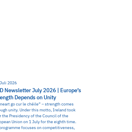
 Juli 2026
D Newsletter July 2026 | Europe’s
rength Depends on Unity
 neart go cur le chéile” – strength comes
ough unity. Under this motto, Ireland took
r the Presidency of the Council of the
opean Union on 1 July for the eighth time.
 programme focuses on competitiveness,