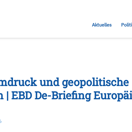
Aktuelles
Polit
mdruck und geopolitische
n | EBD De-Briefing Europä
6