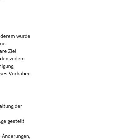
anderem wurde
ine
are Ziel
urden zudem
nigung
ieses Vorhaben
altung der
ge gestellt
e Änderungen,