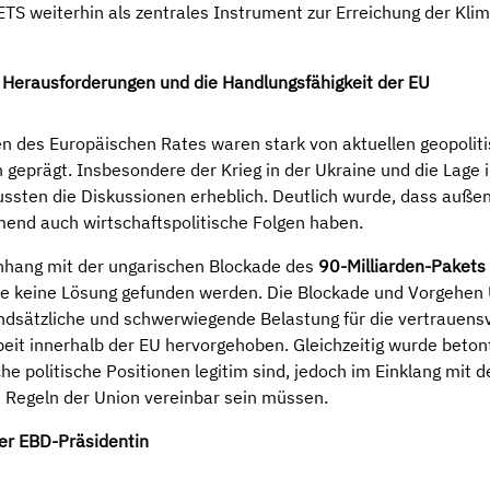
TS weiterhin als zentrales Instrument zur Erreichung der Klim
.
e Herausforderungen und
die
Handlungsfähigkeit der EU
n des Europäischen Rates waren stark von aktuellen geopolit
 geprägt. Insbesondere der Krieg in der Ukraine und die Lage
ussten die Diskussionen erheblich. Deutlich wurde, dass außen
end auch wirtschaftspolitische Folgen haben.
ang mit der ungarischen Blockade des
90
-
Milliarden
-
Paket
s
e keine Lösung gefunden werden. Die Blockade und Vorgehen
ndsätzliche und schwerwiegende Belastung für die vertrauensv
t innerhalb der EU hervorgehoben. Gleichzeitig wurde beton
he politische Positionen legitim sind, jedoch im Einklang mit d
Regeln der Union vereinbar sein müssen.
r EBD-Präsidentin