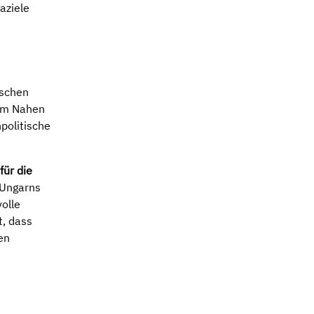
aziele
ischen
 im Nahen
politische
für die
 Ungarns
olle
t, dass
en