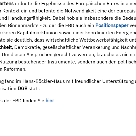
ertens
ordnete die Ergebnisse des Europäischen Rates in ein
n Kontext ein und betonte die Notwendigkeit eine der europäi
und Handlungsfähigkeit. Dabei hob sie insbesondere die Bede
den Binnenmarkts - zu der die EBD auch ein
Positionspaper
ver
tärkeren Kapitalmarktunion sowie einer koordinierten Energiepo
te sie deutlich, dass wirtschaftliche Wettbewerbsfähigkeit un
chkeit
, Demokratie, gesellschaftlicher Verankerung und Nachha
. Um diesen Ansprüchen gerecht zu werden, brauche es nicht n
utzung bestehender Instrumente, sondern auch den politisc
len Reformen.
ng fand im Hans-Böckler-Haus mit freundlicher Unterstützung 
nisation
DGB
statt.
s der EBD finden Sie
hier