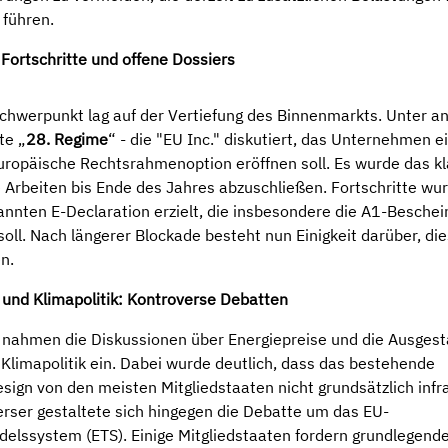
führen.
Fortschritte und offene Dossiers
Schwerpunkt lag auf der Vertiefung des Binnenmarkts. Unter 
te „
28. Regime
“ - die "EU Inc." diskutiert, das Unternehmen e
europäische Rechtsrahmenoption eröffnen soll. Es wurde das kl
ie Arbeiten bis Ende des Jahres abzuschließen. Fortschritte w
annten E-Declaration erzielt, die insbesondere die A1-Beschei
soll. Nach längerer Blockade besteht nun Einigkeit darüber, d
n.
 und Klimapolitik: Kontroverse Debatten
nahmen die Diskussionen über Energiepreise und die Ausgest
Klimapolitik ein. Dabei wurde deutlich, dass das bestehende
ign von den meisten Mitgliedstaaten nicht grundsätzlich infra
erser gestaltete sich hingegen die Debatte um das EU-
elssystem (ETS). Einige Mitgliedstaaten fordern grundlegend