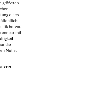
en größeren
schen
utung eines
öffentlicht
litik hervor.
trennbar mit
ltigkeit
ur die
hen Mut zu
unserer