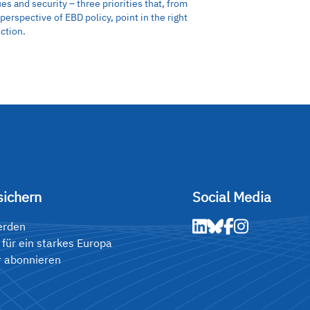
ues and security – three priorities that, from
 perspective of EBD policy, point in the right
ection.
sichern
Social Media
erden
 für ein starkes Europa
r abonnieren