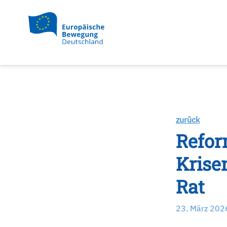
zurück
Refor
Krise
Rat
23. März 202