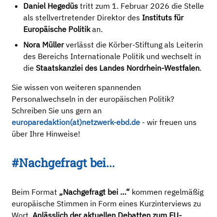
Daniel Hegedüs
tritt zum 1. Februar 2026 die Stelle
als stellvertretender Direktor des
Institut
s
für
Europäische Politik
an.
Nora Müller
verlässt die Körber-Stiftung als Leiterin
des Bereichs Internationale Politik und wechselt in
die
Staatskanzlei des Landes Nordrhein-Westfalen
.
Sie wissen von weiteren spannenden
Personalwechseln in der europäischen Politik?
Schreiben Sie uns gern an
europaredaktion(at)netzwerk-ebd.de
- wir freuen uns
über Ihre Hinweise!
#Nachgefragt bei...
Beim Format
„Nachgefragt bei …“
kommen regelmäßig
europäische Stimmen in Form eines Kurzinterviews zu
Wort.
Anlässlich der aktuellen Debatten zum EU-